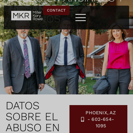
HOGARES DE
CONTACT
ANCIANOS
DATOS
PHOENIX, AZ
SOBRE EL
- 602-654-
ABUSO EN
1095