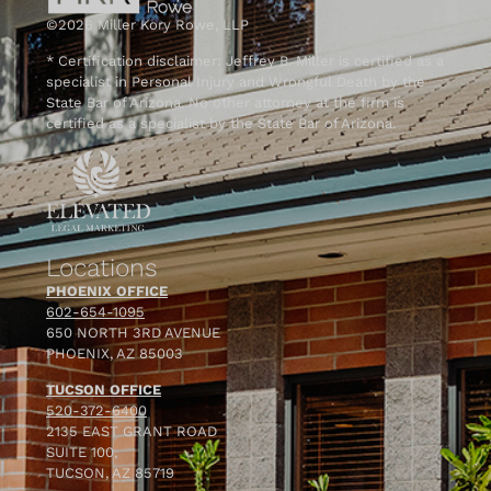
©2026 Miller Kory Rowe, LLP
* Certification disclaimer: Jeffrey B. Miller is certified as a
specialist in Personal Injury and Wrongful Death by the
State Bar of Arizona. No other attorney at the firm is
certified as a specialist by the State Bar of Arizona.
Locations
PHOENIX OFFICE
602-654-1095
650 NORTH 3RD AVENUE
PHOENIX, AZ 85003
TUCSON OFFICE
520-372-6400
2135 EAST GRANT ROAD
SUITE 100,
TUCSON, AZ 85719