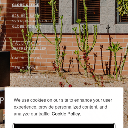
GLOBE OFFICE
928-842-8899
528 N. BROAD STREET
GLOBE, AZ 85501
Attorneys
JEFFREY B. MILLER
GABRIEL V. KORY
TERI M. ROWE
ELIZABETH GILBERT
En Espanol
We use cookies on our site to enhance your user
Personal Injury Insights
experience, provide personalized content, and
Privacy Policy
analyze our traffic.
Cookie Policy.
Cookie Policy